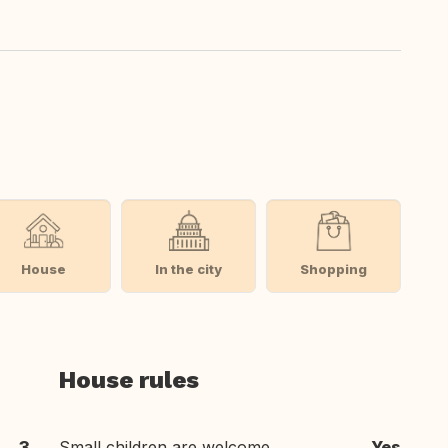
House
In the city
Shopping
House rules
3
Small children are welcome
Yes