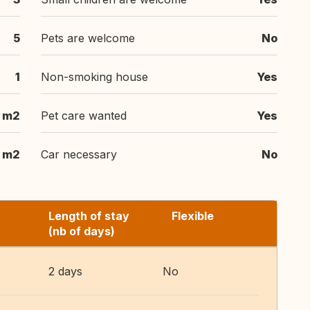
5
Pets are welcome
No
1
Non-smoking house
Yes
m2
Pet care wanted
Yes
m2
Car necessary
No
Length of stay
Flexible
(nb of days)
2 days
No