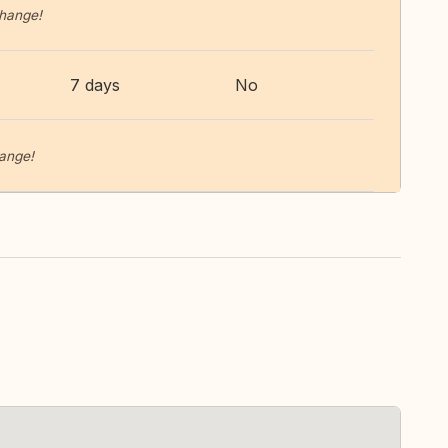
change!
7 days
No
hange!