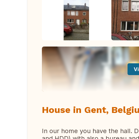
Vi
House in Gent, Belg
In our home you have the hall. D
and HDD) with also a bureau and 