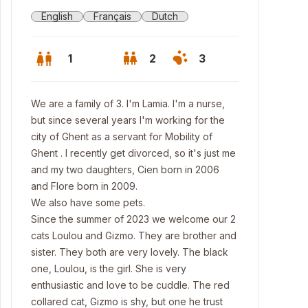
English
Français
Dutch
1
2
3
We are a family of 3. I'm Lamia. I'm a nurse,
but since several years I'm working for the
city of Ghent as a servant for Mobility of
Ghent . I recently get divorced, so it's just me
and my two daughters, Cien born in 2006
and Flore born in 2009.
We also have some pets.
Since the summer of 2023 we welcome our 2
cats Loulou and Gizmo. They are brother and
sister. They both are very lovely. The black
s is our house. We live in a deadending street/ Voici notre maison.
one, Loulou, is the girl. She is very
issue.
enthusiastic and love to be cuddle. The red
collared cat, Gizmo is shy, but one he trust