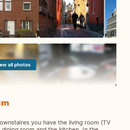
ew all photos
ium
ownstaires you have the living room (TV
dining room and the kitchen. In the