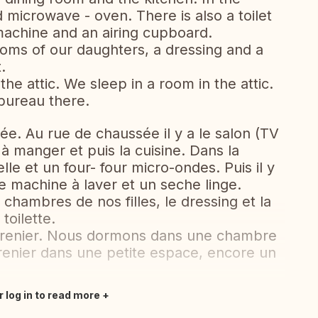
 microwave - oven. There is also a toilet
machine and an airing cupboard.
rooms of our daughters, a dressing and a
.
the attic. We sleep in a room in the attic.
 bureau there.
ée. Au rue de chaussée il y a le salon (TV
à manger et puis la cuisine. Dans la
lle et un four- four micro-ondes. Puis il y
ne machine à laver et un seche linge.
chambres de nos filles, le dressing et la
toilette.
 grenier. Nous dormons dans une chambre
renier dans une petite espace, encore un
r log in to read more