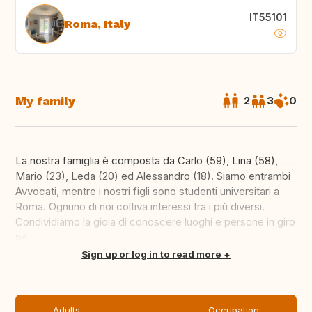
IT55101
Roma, Italy
My family
2
3
0
La nostra famiglia è composta da Carlo (59), Lina (58),
Mario (23), Leda (20) ed Alessandro (18). Siamo entrambi
Avvocati, mentre i nostri figli sono studenti universitari a
Roma. Ognuno di noi coltiva interessi tra i più diversi.
Condividiamo la gioia di conoscere luoghi e persone in giro
pe...
Translate this
Sign up or log in to read more
Adults
Occupation