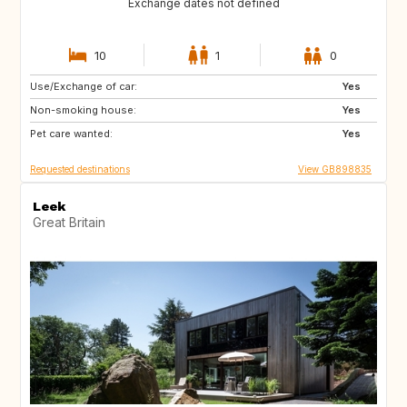
Exchange dates not defined
10
1
0
Use/Exchange of car:
CA12
GB
Yes
Non-smoking house:
GB
GB
Yes
Pet care wanted:
CA
CZ
Yes
Requested destinations
View GB898835
Leek
Great Britain