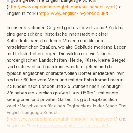
lingua inglese: The English Language School
(
http://www.experienceenglish.com/our-schools/york
) e
English in York (
http://www.english-in-york.co.uk/
)
In unserer schönen Gegend gibt es so viel zu tun! York hat
eine ganz schöne, historische Innenstadt mit einer
Kathedrale, verschiedenen Museen und kleinen
mittelalterlichen Straßen, wo alte Gebäude moderne Läden
und Lokale beherbergen. Die wilden und vielfältigen
nordenglischen Landschaften (Heide, Küste, kleine Berge)
sind nicht weit und man kann wandern gehen und die
typisch englischen charaktervollen Dörfer entdecken. Wir
sind nur 60 km vom Meer und mit der Bahn kommt man in
2 Stunden nach London und 2.5 Stunden nach Edinburgh.
Wir haben ein ziemlich großes Haus (150m²) mit einem
sehr grünen und privaten Garten. Es gibt hauptsächlich
zwei Möglichkeiten für einen Englischkurs in der Stadt: The
English Language School
(
http://www.experienceenglish.com/our-schools/york
) und
English in York (
http://www.english-in-york.co.uk/
).