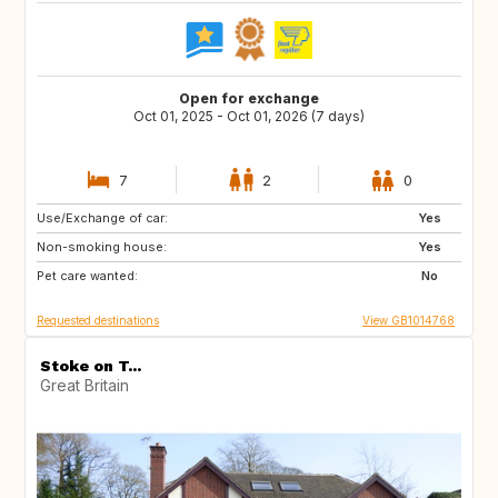
Open for exchange
Oct 01, 2025 - Oct 01, 2026 (7 days)
7
2
0
Use/Exchange of car:
DE
Yes
Non-smoking house:
Yes
Pet care wanted:
No
Requested destinations
View GB1014768
Stoke on T...
Great Britain