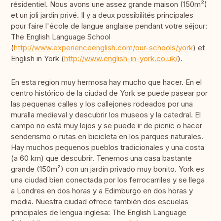
résidentiel. Nous avons une assez grande maison (150m²)
et un joli jardin privé. Il y a deux possibilités principales
pour faire l'école de langue anglaise pendant votre séjour:
The English Language School
(
http://www.experienceenglish.com/our-schools/york
) et
English in York (
http://www.english-in-york.co.uk/
).
En esta region muy hermosa hay mucho que hacer. En el
centro histórico de la ciudad de York se puede pasear por
las pequenas calles y los callejones rodeados por una
muralla medieval y descubrir los museos y la catedral. El
campo no está muy lejos y se puede ir de picnic o hacer
senderismo o rutas en bicicleta en los parques naturales.
Hay muchos pequenos pueblos tradicionales y una costa
(a 60 km) que descubrir. Tenemos una casa bastante
grande (150m²) con un jardín privado muy bonito. York es
una ciudad bien conectada por los ferrocarriles y se llega
a Londres en dos horas y a Edimburgo en dos horas y
media. Nuestra ciudad ofrece también dos escuelas
principales de lengua inglesa: The English Language