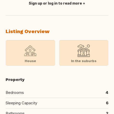
Sign up or log in to read more
Translate this
Listing Overview
House
In the suburbs
Property
Bedrooms
4
Sleeping Capacity
6
Bathrooms
2