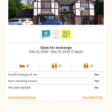
Open for exchange
Feb 01, 2026 - Dec 31, 2026 (7 days)
8
2
0
Use/Exchange of car:
DK
SE
Yes
Non-smoking house:
NL
FI
Yes
Pet care wanted:
IE
PL
No
Requested destinations
View GB667588