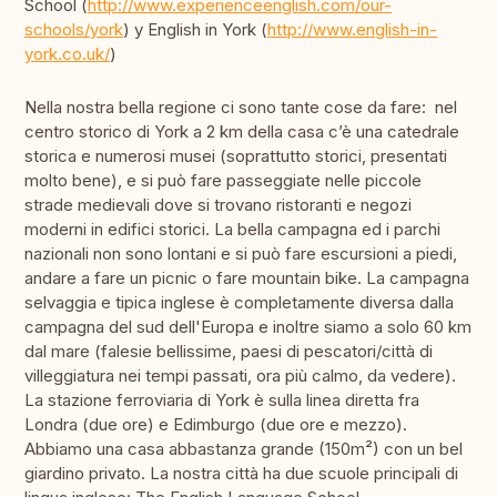
School (
http://www.experienceenglish.com/our-
schools/york
) y English in York (
http://www.english-in-
york.co.uk/
)
Nella nostra bella regione ci sono tante cose da fare: nel
centro storico di York a 2 km della casa c’è una catedrale
storica e numerosi musei (soprattutto storici, presentati
molto bene), e si può fare passeggiate nelle piccole
strade medievali dove si trovano ristoranti e negozi
moderni in edifici storici. La bella campagna ed i parchi
nazionali non sono lontani e si può fare escursioni a piedi,
andare a fare un picnic o fare mountain bike. La campagna
selvaggia e tipica inglese è completamente diversa dalla
campagna del sud dell'Europa e inoltre siamo a solo 60 km
dal mare (falesie bellissime, paesi di pescatori/città di
villeggiatura nei tempi passati, ora più calmo, da vedere).
La stazione ferroviaria di York è sulla linea diretta fra
Londra (due ore) e Edimburgo (due ore e mezzo).
Abbiamo una casa abbastanza grande (150m²) con un bel
giardino privato. La nostra città ha due scuole principali di