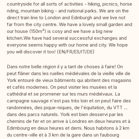
countryside for all sorts of activities - hiking, picnics, horse
riding, mountain biking - and national parks. We are on the
direct train line to London and Edinburgh and we live not
far from the city centre. We have a lovely small garden and
our house (150m²) is cosy and we have a big new
kitchen.We have had several successful exchanges and
everyone seems happy with our home and city. We hope
you will discover it too! (EN/FR/ES/IT/DE)
Dans notre belle région il y a tant de choses à faire! On
peut flâner dans les ruelles médiévales de la vieille ville de
York entouré de vieux bâtiments qui abritent des magasins
et cafés modernes. On peut visiter les musées et la
cathédral et se promener sur les murs médiévaux. La
campagne sauvage n'est pas très loin et on peut faire des
randonnées, des pique-niques, de l'équitation, du VTT ...
dans des parcs naturels. York est bien desservi par les
chemins de fer et on arrive à Londres en deux heures et à
Edimbourg en deux heures et demi. Nous habitons à 2 km
du centre-ville et à 3 km de la gare dans un faubourg