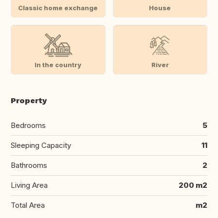
Classic home exchange
House
In the country
River
Property
Bedrooms
5
Sleeping Capacity
11
Bathrooms
2
Living Area
200 m2
Total Area
m2