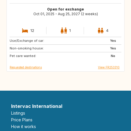
Open for exchange
Oct 01, 2025 - Aug 25, 2027 (2 weeks)
12
1
4
Use/Exchange of car:
VN
PH
Yes
Non-smoking house:
ID
LA
Yes
Pet care wanted:
JP
No
Requested destinations
View FR253310
Intervac International
Listings
Price Plans
How it works