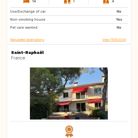
14
1
4
Use/Exchange of car:
VN
PH
No
Non-smoking house:
ID
LA
Yes
Pet care wanted:
JP
No
Requested destinations
View FR253309
Saint-Raphaël
France