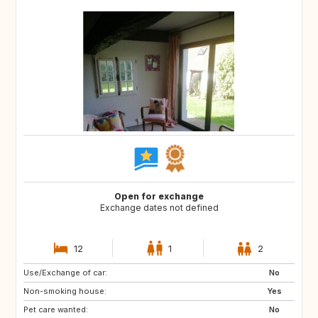
Open for exchange
Exchange dates not defined
12
1
2
Use/Exchange of car:
GR
IT
No
Non-smoking house:
Yes
Pet care wanted:
No