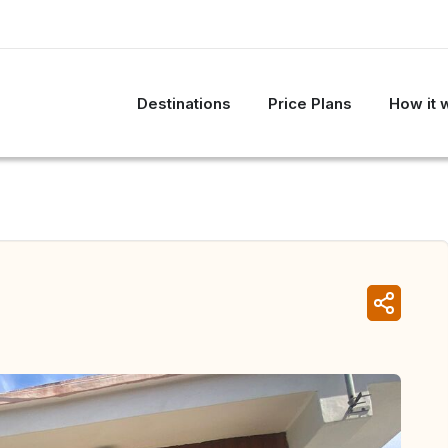
Destinations
Price Plans
How it 