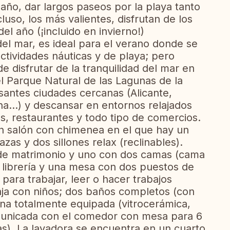
 año, dar largos paseos por la playa tanto
uso, los más valientes, disfrutan de los
el año (¡incluido en invierno!)
del mar, es ideal para el verano donde se
ctividades náuticas y de playa; pero
e disfrutar de la tranquilidad del mar en
el Parque Natural de las Lagunas de la
resantes ciudades cercanas (Alicante,
na...) y descansar en entornos relajados
s, restaurantes y todo tipo de comercios.
un salón con chimenea en el que hay un
zas y dos sillones relax (reclinables).
 de matrimonio y uno con dos camas (cama
 librería y una mesa con dos puestos de
para trabajar, leer o hacer trabajos
aja con niños; dos baños completos (con
na totalmente equipada (vitrocerámica,
omunicada con el comedor con mesa para 6
s). La lavadora se encuentra en un cuarto