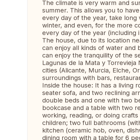
The climate is very warm and sun
summer. This allows you to have 
every day of the year, take lon
winter, and even, for the more 
every day of the year (including i
The house, due to its location ne
can enjoy all kinds of water and b
can enjoy the tranquility of the s
Lagunas de la Mata y Torrevieja N
cities (Alicante, Murcia, Elche, O
surroundings with bars, restauran
Inside the house: It has a living 
seater sofa, and two reclining a
double beds and one with two bed
bookcase and a table with two re
working, reading, or doing crafts
children; two full bathrooms (wi
kitchen (ceramic hob, oven, dishw
dining room with a table for 6 p