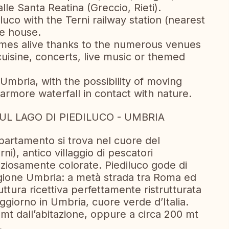
alle Santa Reatina (Greccio, Rieti).
uco with the Terni railway station (nearest
he house.
mes alive thanks to the numerous venues
 cuisine, concerts, live music or themed
mbria, with the possibility of moving
armore waterfall in contact with nature.
 LAGO DI PIEDILUCO - UMBRIA
ppartamento si trova nel cuore del
ni), antico villaggio di pescatori
liziosamente colorate. Piediluco gode di
egione Umbria: a metà strada tra Roma ed
ttura ricettiva perfettamente ristrutturata
ggiorno in Umbria, cuore verde d’Italia.
0 mt dall’abitazione, oppure a circa 200 mt
.