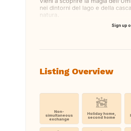
Vieni a scoprire la magia dell'Umbr
nei dintorni del lago e della cas
natura.
Sign up o
Translate this
Listing Overview
Non-
Holiday home,
simultaneous
second home
exchange