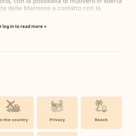
ia, con la possibilità di muoverti in libertà
cata delle Marmore a contatto con la
r log in to read more
In the country
Privacy
Beach