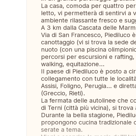
La casa, comoda per quattro pers
letto, vi permetterà di sentirvi a
ambiente rilassante fresco e sug
A 3 km dalla Cascata delle Marmo
Via di San Francesco, Piediluco è 
canottaggio (vi si trova la sede d
nuoto (con una piscina olimpionic
percorsi per escursioni e rafting,
walking, equitazione...
Il paese di Piediluco è posto a ci
collegamento con tutte le localit
Assisi, Foligno, Perugia… e diret
(Greccio, Rieti).
La fermata delle autolinee che co
di Terni (città più vicina), si trov
Durante la bella stagione, Piedilu
propongono cucina tradizionale o 
serate a tema.