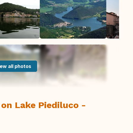
ew all photos
on Lake Piediluco -