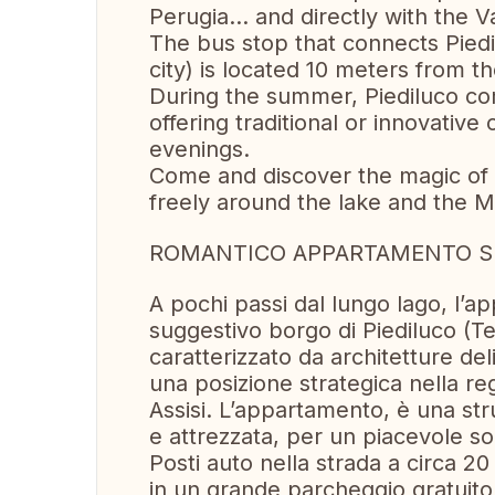
Perugia... and directly with the V
The bus stop that connects Piedil
city) is located 10 meters from t
During the summer, Piediluco co
offering traditional or innovative
evenings.
Come and discover the magic of U
freely around the lake and the M
ROMANTICO APPARTAMENTO SUL
A pochi passi dal lungo lago, l’a
suggestivo borgo di Piediluco (Ter
caratterizzato da architetture de
una posizione strategica nella r
Assisi. L’appartamento, è una stru
e attrezzata, per un piacevole so
Posti auto nella strada a circa 2
in un grande parcheggio gratuito