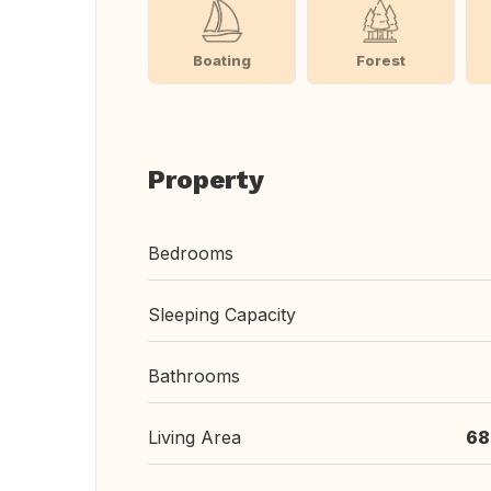
Boating
Forest
Property
Bedrooms
Sleeping Capacity
Bathrooms
Living Area
68