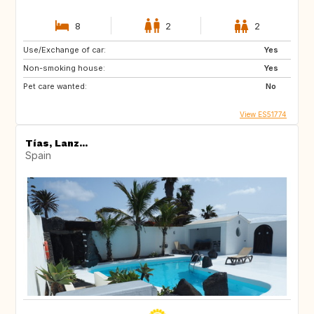
8
2
2
Use/Exchange of car:
Yes
Non-smoking house:
Yes
Pet care wanted:
No
View ES51774
Tías, Lanz...
Spain