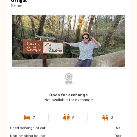
Ortigal
Spain
Open for exchange
Not available for exchange
7
5
3
Use/Exchange of car:
No
Non-smoking house:
Yes