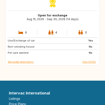
Open for exchange
Aug 15, 2026 - Sep 30, 2026 (14 days)
6
4
0
Use/Exchange of car:
IT
DE
Yes
Non-smoking house:
SI
HR
No
Pet care wanted:
AR
GR
No
Requested destinations
View ES655
Intervac International
Listings
Price Plans