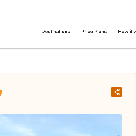
Destinations
Price Plans
How it 
y