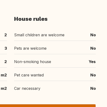
House rules
2
Small children are welcome
No
3
Pets are welcome
No
2
Non-smoking house
Yes
 m2
Pet care wanted
No
 m2
Car necessary
No