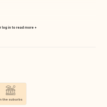
r log in to read more
In the suburbs